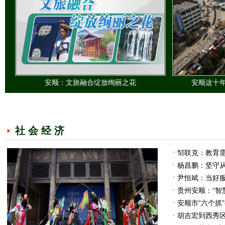
安顺：文旅融合绽放绚丽之花
安顺这十年 
社 会 经 济
邹联克：教育需
杨昌鹏：坚守从
尹恒斌：当好服
贵州安顺：“智
安顺市“六个抓
胡吉宏到西秀