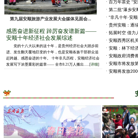
百万年茶史 “安
第二批“瀑乡安顺
“非凡十年·安
第九届安顺旅游产业发展大会媒体见面会...
贵州安顺：逐绿
感恩奋进新征程 踔厉奋发谱新篇——
拓展时空 借力
安顺十年经济社会发展综述
安顺西秀区机
党的十八大以来的这十年，是贵州经济社会大踏步前
安顺：林下经济
进、发生翻天覆地巨变的十年，也是安顺各族干部群众追
安顺政府消费券
赶跨越、感恩奋进的十年。 十年非凡历程，安顺经济社会
安顺市将发放第一
发展写下浓墨重彩的篇章—— 全市8.21万人搬出......[
详细
]
安顺将发放200