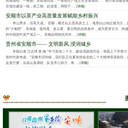
热潮涌动，一栋栋厂房拔地而起，一条条生产线正在安装调试……各行各业建设
在项目建设一线，抢工期、赶进度，用快干......[
详细
]
安顺市以茶产业高质量发展赋能乡村振兴
奇山秀水，佳茗天成。 安顺，横亘在云贵高原之上，地形以山地丘陵为主，
的“大氧吧”，高海拔、低纬度、多云雾、寡日照的自然条件，成为贯穿古今、跨
的中国茶叶原产地之一。 安顺自明朝洪武年......[
详细
]
贵州省安顺市—— 文明新风 浸润城乡
本报记者 汪志球 黄 娴 “学习宣传二十大，建设强国现代化，举国上下齐努力
造时代新奇迹。”安顺市旧州镇，花灯队正在紧张排练党的二十大精神宣讲剧目，
反复打磨，乐器认真调校，队员齐心协力，将......[
详细
]