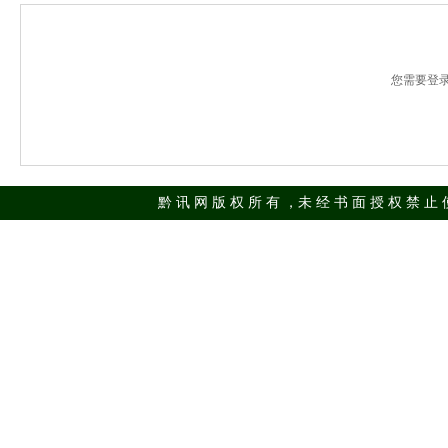
您需要登
黔 讯 网 版 权 所 有 ，未 经 书 面 授 权 禁 止 使 用 Cop